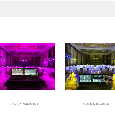
765717287144803023
726838560895486563